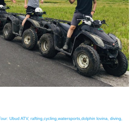
our: Ubud ATV, rafting,cycling,watersports,dolphin lovina, diving,