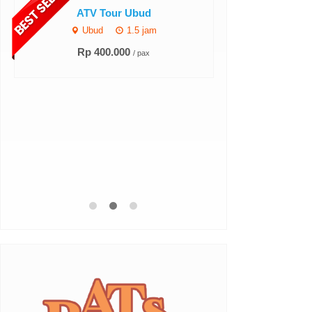
ATV Tour Ubud
Ubud
1.5 jam
Rp 400.000
/ pax
Bali Ri
Ubud
Rp 50