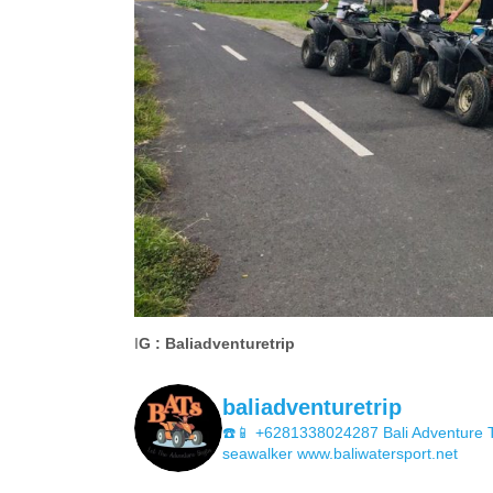
I
G : Baliadventuretrip
baliadventuretrip
☎️📱 +6281338024287
Bali Adventure T
seawalker
www.baliwatersport.net