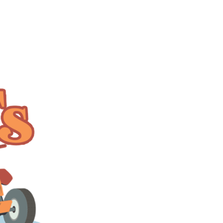
Rafting Ayung Ubud
Ubud
2 Jam
Rp 300.000
/ pax