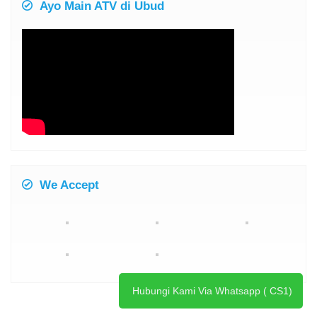
Ayo Main ATV di Ubud
We Accept
Hubungi Kami Via Whatsapp ( CS1)