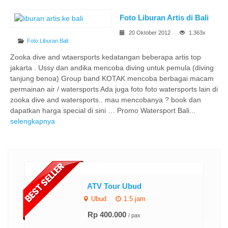
Foto Liburan Artis di Bali
20 Oktober 2012
1.363x
Foto Liburan Bali
Zooka dive and wtaersports kedatangan beberapa artis top
jakarta . Ussy dan andika mencoba diving untuk pemula (diving
tanjung benoa) Group band KOTAK mencoba berbagai macam
permainan air / watersports Ada juga foto foto watersports lain di
zooka dive and watersports.. mau mencobanya ? book dan
dapatkan harga special di sini … Promo Watersport Bali...
selengkapnya
skon
ATV Tour Ubud
Ubud
1.5 jam
Rp 400.000
/ pax