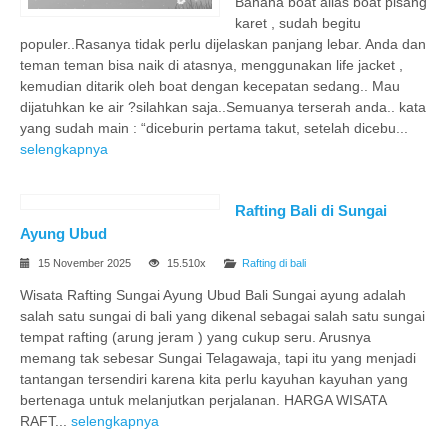
Banana boat alias boat pisang
karet , sudah begitu
populer..Rasanya tidak perlu dijelaskan panjang lebar. Anda dan
teman teman bisa naik di atasnya, menggunakan life jacket ,
kemudian ditarik oleh boat dengan kecepatan sedang.. Mau
dijatuhkan ke air ?silahkan saja..Semuanya terserah anda.. kata
yang sudah main : “diceburin pertama takut, setelah dicebu...
selengkapnya
Rafting Bali di Sungai
Ayung Ubud
15 November 2025
15.510x
Rafting di bali
Wisata Rafting Sungai Ayung Ubud Bali Sungai ayung adalah
salah satu sungai di bali yang dikenal sebagai salah satu sungai
tempat rafting (arung jeram ) yang cukup seru. Arusnya
memang tak sebesar Sungai Telagawaja, tapi itu yang menjadi
tantangan tersendiri karena kita perlu kayuhan kayuhan yang
bertenaga untuk melanjutkan perjalanan. HARGA WISATA
RAFT...
selengkapnya