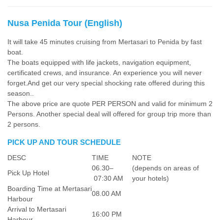
Nusa Penida Tour (English)
It will take 45 minutes cruising from Mertasari to Penida by fast
boat.
The boats equipped with life jackets, navigation equipment,
certificated crews, and insurance. An experience you will never
forget.And get our very special shocking rate offered during this
season..
The above price are quote PER PERSON and valid for minimum 2
Persons. Another special deal will offered for group trip more than
2 persons.
PICK UP AND TOUR SCHEDULE
DESC
TIME
NOTE
06.30–
(depends on areas of
Pick Up Hotel
07:30 AM
your hotels)
Boarding Time at Mertasari
08.00 AM
Harbour
Arrival to Mertasari
16:00 PM
Harbour