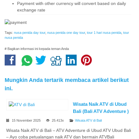
Payment with other currency will convert based on daily
exchange rate
Tags:
nusa penida day tour
,
nusa penida one day tour
,
tour 1 hari nusa penida
,
tour
nusa penida
# Bagikan informasi ini kepada teman Anda
Mungkin Anda tertarik membaca artikel berikut
ini.
Wisata Naik ATV di Ubud
Bali (Bali ATV Adventure )
15 November 2025
25.413x
Wisata ATV di Bali
Wisata Naik ATV di Bali – ATV Adventure di Ubud ATV Ubud Bali
– Ayo coba petualangan naik ATV dan bermain ATVBali