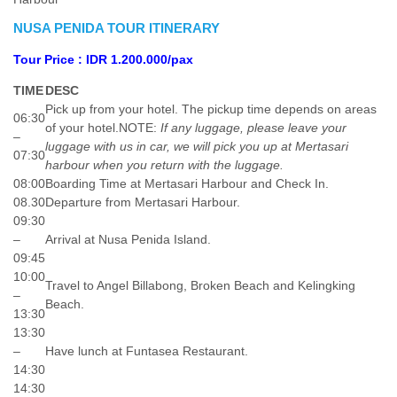
NUSA PENIDA TOUR ITINERARY
Tour Price : IDR 1.200.000/pax
TIME
DESC
Pick up from your hotel. The pickup time depends on areas
06:30
of your hotel.NOTE:
If any luggage, please leave your
–
luggage with us in car, we will pick you up at Mertasari
07:30
harbour when you return with the luggage.
08:00
Boarding Time at Mertasari Harbour and Check In.
08.30
Departure from Mertasari Harbour.
09:30
–
Arrival at Nusa Penida Island.
09:45
10:00
Travel to Angel Billabong, Broken Beach and Kelingking
–
Beach.
13:30
13:30
–
Have lunch at Funtasea Restaurant.
14:30
14:30