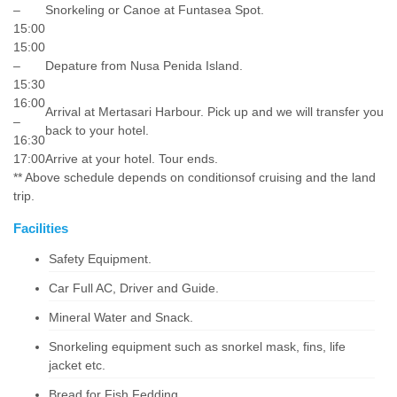
–
Snorkeling or Canoe at Funtasea Spot.
15:00
15:00
–
Depature from Nusa Penida Island.
15:30
16:00
Arrival at Mertasari Harbour. Pick up and we will transfer you
–
back to your hotel.
16:30
17:00
Arrive at your hotel. Tour ends.
** Above schedule depends on conditionsof cruising and the land
trip.
Facilities
Safety Equipment.
Car Full AC, Driver and Guide.
Mineral Water and Snack.
Snorkeling equipment such as snorkel mask, fins, life
jacket etc.
Bread for Fish Fedding.