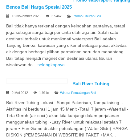
Benoa Bali Harga Spesial 2025
13 November 2025
3.546x
Promo Liburan Bali
Bali tidak hanya terkenal dengan keindahan pantainya, tetapi
juga sebagai surga bagi pencinta olahraga air. Salah satu
destinasi terbaik untuk menikmati watersport Bali adalah
Tanjung Benoa, kawasan yang dikenal sebagai pusat aktivitas
air dengan berbagai pilihan permainan seru dan menantang.
Bali tetap menjadi magnet dan destinasi utama liburan
wisatawan do...
selengkapnya
Bali River Tubing
2 Mei 2012
1.911x
Wisata Petualangan Bali
Bali River Tubing Lokasi : Sungai Pakerisan, Tampaksiring. -
Aktifitas ini berdurasi 1 jam 45 Menit -Total 7 jeram -Waterfall -
Tirta Geroh (air suci ) akan kita kunjungi dalam perjalanan
menggunakan tubing. -Lazy River untuk relaksasi setelah 7
jeram •-Fun Game di akhir petualangan ( Water Slide) HARGA
DISKON (PEMESANAN DI WEBSITE INI PAKET +MAK...