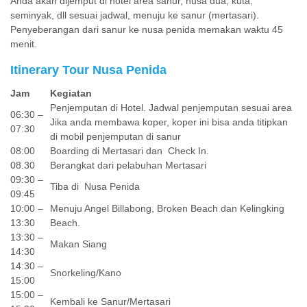
Anda akan dijemput di hotel area sanur, nusa dua, kuta,
seminyak, dll sesuai jadwal, menuju ke sanur (mertasari).
Penyeberangan dari sanur ke nusa penida memakan waktu 45
menit.
Itinerary Tour Nusa Penida
Jam
Kegiatan
Penjemputan di Hotel. Jadwal penjemputan sesuai area
06:30 –
Jika anda membawa koper, koper ini bisa anda titipkan
07:30
di mobil penjemputan di sanur
08:00
Boarding di Mertasari dan Check In.
08.30
Berangkat dari pelabuhan Mertasari
09:30 –
Tiba di Nusa Penida
09:45
10:00 –
Menuju Angel Billabong, Broken Beach dan Kelingking
13:30
Beach.
13:30 –
Makan Siang
14:30
14:30 –
Snorkeling/Kano
15:00
15:00 –
Kembali ke Sanur/Mertasari