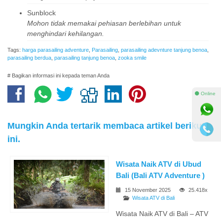
Sunblock
Mohon tidak memakai pehiasan berlebihan untuk
menghindari kehilangan.
Tags:
harga parasailing adventure
,
Parasailing
,
parasailing adevnture tanjung benoa
,
parasailing berdua
,
parasailing tanjung benoa
,
zooka smile
# Bagikan informasi ini kepada teman Anda
⚫ Online
Mungkin Anda tertarik membaca artikel berikut
ini.
Wisata Naik ATV di Ubud
Bali (Bali ATV Adventure )
15 November 2025
25.418x
Wisata ATV di Bali
Wisata Naik ATV di Bali – ATV