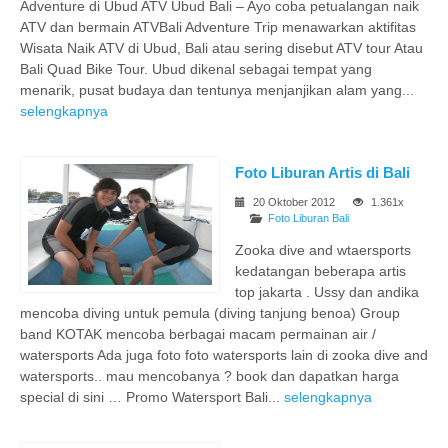
Adventure di Ubud ATV Ubud Bali – Ayo coba petualangan naik
ATV dan bermain ATVBali Adventure Trip menawarkan aktifitas
Wisata Naik ATV di Ubud, Bali atau sering disebut ATV tour Atau
Bali Quad Bike Tour. Ubud dikenal sebagai tempat yang
menarik, pusat budaya dan tentunya menjanjikan alam yang...
selengkapnya
Foto Liburan Artis di Bali
20 Oktober 2012
1.361x
Foto Liburan Bali
Zooka dive and wtaersports
kedatangan beberapa artis
top jakarta . Ussy dan andika
mencoba diving untuk pemula (diving tanjung benoa) Group
band KOTAK mencoba berbagai macam permainan air /
watersports Ada juga foto foto watersports lain di zooka dive and
watersports.. mau mencobanya ? book dan dapatkan harga
special di sini … Promo Watersport Bali...
selengkapnya