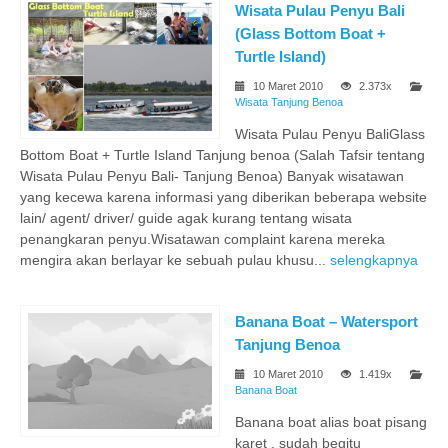
Wisata Pulau Penyu Bali
(Glass Bottom Boat +
Turtle Island)
10 Maret 2010
2.373x
Wisata Tanjung Benoa
Wisata Pulau Penyu BaliGlass
Bottom Boat + Turtle Island Tanjung benoa (Salah Tafsir tentang
Wisata Pulau Penyu Bali- Tanjung Benoa) Banyak wisatawan
yang kecewa karena informasi yang diberikan beberapa website
lain/ agent/ driver/ guide agak kurang tentang wisata
penangkaran penyu.Wisatawan complaint karena mereka
mengira akan berlayar ke sebuah pulau khusu...
selengkapnya
Banana Boat – Watersport
Tanjung Benoa
10 Maret 2010
1.419x
Banana Boat
Banana boat alias boat pisang
karet , sudah begitu