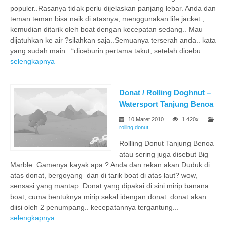
populer..Rasanya tidak perlu dijelaskan panjang lebar. Anda dan
teman teman bisa naik di atasnya, menggunakan life jacket ,
kemudian ditarik oleh boat dengan kecepatan sedang.. Mau
dijatuhkan ke air ?silahkan saja..Semuanya terserah anda.. kata
yang sudah main : “diceburin pertama takut, setelah dicebu...
selengkapnya
Donat / Rolling Doghnut –
Watersport Tanjung Benoa
10 Maret 2010
1.420x
rolling donut
Rollling Donut Tanjung Benoa
atau sering juga disebut Big
Marble Gamenya kayak apa ? Anda dan rekan akan Duduk di
atas donat, bergoyang dan di tarik boat di atas laut? wow,
sensasi yang mantap..Donat yang dipakai di sini mirip banana
boat, cuma bentuknya mirip sekal idengan donat. donat akan
diisi oleh 2 penumpang.. kecepatannya tergantung...
selengkapnya