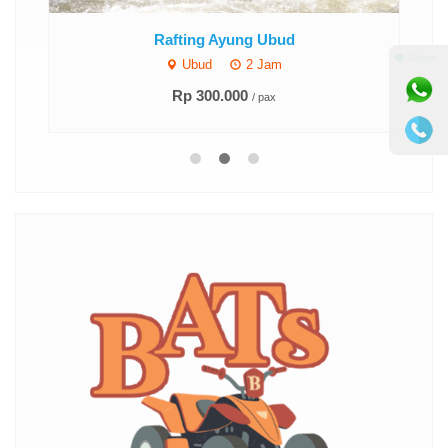
ATV Tour Ubud
⚫ Online
Ubud
1.5 jam
Rp 400.000
/ pax